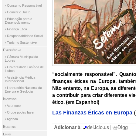
› Consumo Responsável
› Comércio Justo
› Educação para o
Desenvolvimento
› Finança Ética
› Responsabilidade Social
› Turismo Sustentável
Experiências
› Câmara Municipal de
Loures
› Universidade Lusíada de
Lisboa
“socialmente responsável”. Quant
› Assistência Médica
finanças éticas na Europa, também 
Internacional
Não entanto, na Europa, as diferent
› Laboratório Nacional de
Energia e Geologia
a contribuir para criar diferentes v
Iniciativas
ético. (em Espanhol)
› Acontece
Las Finanzas Éticas en Europa
(
› O que podes fazer
› Agenda
Boletins
Adicionar à
:
del.icio.us |
Digg
Links