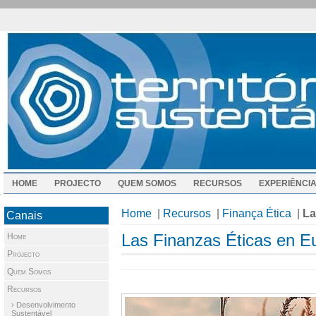
HOME
PROJECTO
QUEM SOMOS
RECURSOS
EXPERIÊNCI
Home
|
Recursos
|
Finança Ética
|
La
Canais
Las Finanzas Éticas en E
Home
Projecto
Quem Somos
Recursos
› Desenvolvimento
Sustentável